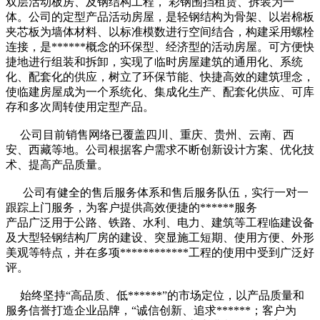
双层活动板房、及钢结构工程，
彩钢围挡
租赁、拆装为一
体。公司的定型产品活动房屋，是轻钢结构为骨架、以岩棉板
夹芯板为墙体材料、以标准模数进行空间结合，构建采用螺栓
连接，是******概念的环保型、经济型的活动房屋。可方便快
捷地进行组装和拆卸，实现了临时房屋建筑的通用化、系统
化、配套化的供应，树立了环保节能、快捷高效的建筑理念，
使临建房屋成为一个系统化、集成化生产、配套化供应、可库
存和多次周转使用定型产品。
公司目前销售网络已覆盖四川、重庆、贵州、云南、西
安、西藏等地。公司根据客户需求不断创新设计方案、优化技
术、提高产品质量。
公司有健全的售后服务体系和售后服务队伍，实行一对一
跟踪上门服务，为客户提供高效便捷的******服务
产品广泛用于公路、铁路、水利、电力、建筑等工程临建设备
及大型轻钢结构厂房的建设、突显施工短期、使用方便、外形
美观等特点，并在多项************工程的使用中受到广泛好
评。
始终坚持“高品质、低******”的市场定位，以产品质量和
服务信誉打造企业品牌，“诚信创新、追求******；客户为