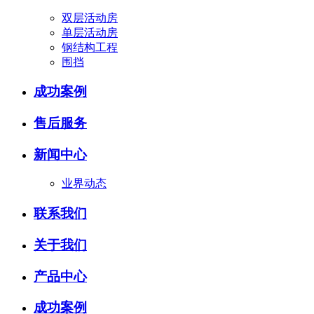
双层活动房
单层活动房
钢结构工程
围挡
成功案例
售后服务
新闻中心
业界动态
联系我们
关于我们
产品中心
成功案例