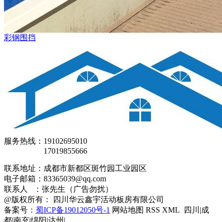
彩钢围挡
服务热线：19102695010
17019855666
联系地址：成都市新都区斑竹园工业园区
电子邮箱：83365039@qq.com
联系人 ：张先生（广告勿扰）
@版权所有： 四川华云鑫宇活动板房有限公司
备案号：
蜀ICP备19012050号-1
网站地图 RSS XML 四川|成
都|南充|绵阳|达州|