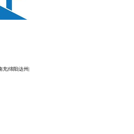
南充|绵阳|达州|