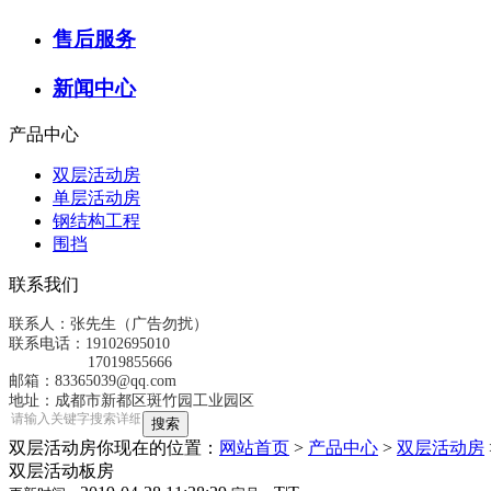
售后服务
新闻中心
产品中心
双层活动房
单层活动房
钢结构工程
围挡
联系我们
联系人：张先生（广告勿扰）
联系电话：19102695010
17019855666
邮箱：83365039@qq.com
地址：成都市新都区斑竹园工业园区
双层活动房
你现在的位置：
网站首页
>
产品中心
>
双层活动房
双层活动板房