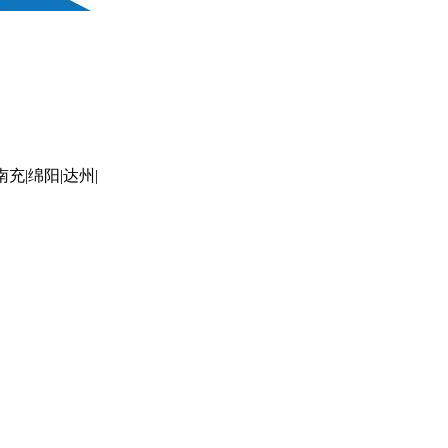
南充|绵阳|达州|