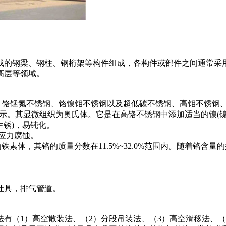
成的钢梁、钢柱、钢桁架等构件组成，各构件或部件之间通常采
高层等领域。
钢、铬锰氮不锈钢、铬镍钼不锈钢以及超低碳不锈钢、高钼不锈钢、
字标示。其显微组织为奥氏体。它是在高铬不锈钢中添加适当的镍(镍的
生锈)，易钝化。
生应力腐蚀。
铁素体，其铬的质量分数在11.5%~32.0%范围内。随着铬含
灶具，排气管道。
有（1）高空散装法、（2）分段吊装法、（3）高空滑移法、（