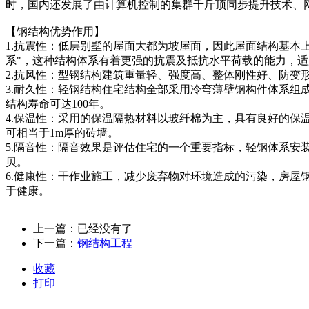
时，国内还发展了由计算机控制的集群千斤顶同步提升技术、
【钢结构优势作用】
1.抗震性：低层别墅的屋面大都为坡屋面，因此屋面结构基本
系"，这种结构体系有着更强的抗震及抵抗水平荷载的能力，适
2.抗风性：型钢结构建筑重量轻、强度高、整体刚性好、防变形
3.耐久性：轻钢结构住宅结构全部采用冷弯薄壁钢构件体系组
结构寿命可达100年。
4.保温性：采用的保温隔热材料以玻纤棉为主，具有良好的保温隔
可相当于1m厚的砖墙。
5.隔音性：隔音效果是评估住宅的一个重要指标，轻钢体系安
贝。
6.健康性：干作业施工，减少废弃物对环境造成的污染，房屋
于健康。
上一篇：已经没有了
下一篇：
钢结构工程
收藏
打印