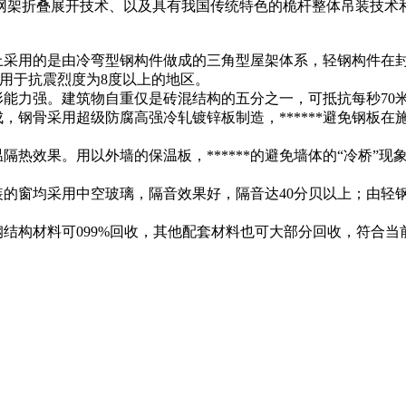
网架折叠展开技术、以及具有我国传统特色的桅杆整体吊装技术
上采用的是由冷弯型钢构件做成的三角型屋架体系，轻钢构件在
用于抗震烈度为8度以上的地区。
能力强。建筑物自重仅是砖混结构的五分之一，可抵抗每秒70米的
成，钢骨采用超级防腐高强冷轧镀锌板制造，******避免钢板
热效果。用以外墙的保温板，******的避免墙体的“冷桥”现象
装的窗均采用中空玻璃，隔音效果好，隔音达40分贝以上；由轻
钢结构材料可099%回收，其他配套材料也可大部分回收，符合