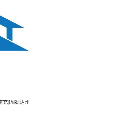
南充|绵阳|达州|